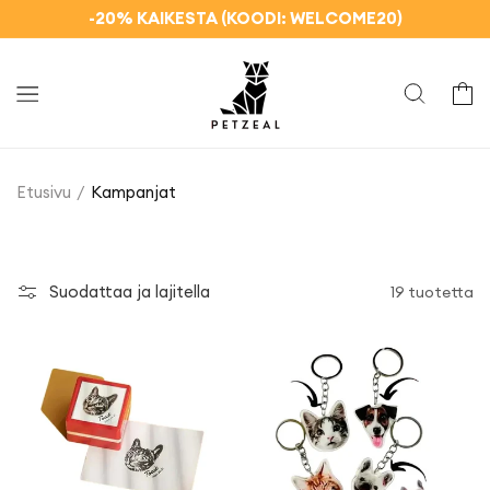
Ohita ja
-20% KAIKESTA (KOODI: WELCOME20)
siirry
sisältöön
Kori
Etusivu
Kampanjat
Suodattaa ja lajitella
19 tuotetta