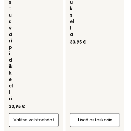
s
u
t
k
u
s
s
el
v
l
ä
a
ri
Normaali
33,95 €
p
hinta
i
d
ik
k
e
el
l
ä
Normaali
33,95 €
hinta
Valitse vaihtoehdot
Lisää ostoskoriin