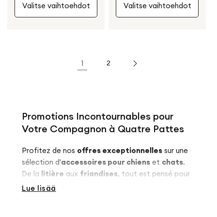
Valitse vaihtoehdot
Valitse vaihtoehdot
1
2
Promotions Incontournables pour
Votre Compagnon à Quatre Pattes
Profitez de nos
offres exceptionnelles
sur une
sélection d'
accessoires pour chiens
et
chats
.
De la
litière
aux
friandises
, tout est pensé pour
le bien-être de votre
animal de compagnie
à prix
Lue lisää
réduit.