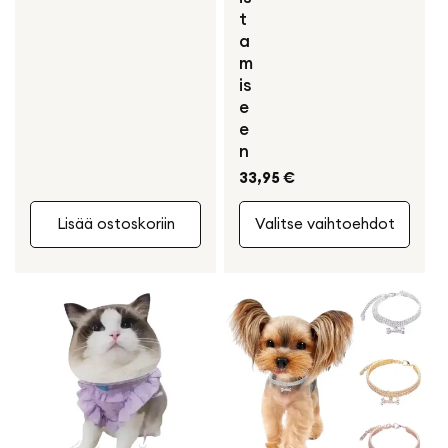
t
a
m
is
e
e
n
Normaali
33,95 €
hinta
Lisää ostoskoriin
Valitse vaihtoehdot