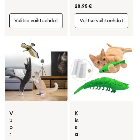
Normaali
28,95 €
hinta
Valitse vaihtoehdot
Valitse vaihtoehdot
V
K
u
is
o
s
r
a