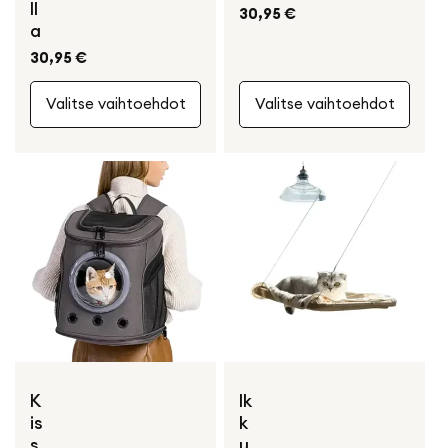
ll
Normaali
30,95 €
a
hinta
Normaali
30,95 €
hinta
Valitse vaihtoehdot
Valitse vaihtoehdot
K
Ik
is
k
s
u