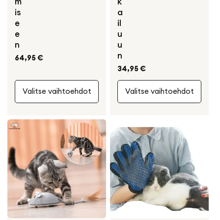
m
k
is
a
e
il
e
u
n
u
n
Normaali
64,95 €
hinta
Normaali
34,95 €
hinta
Valitse vaihtoehdot
Valitse vaihtoehdot