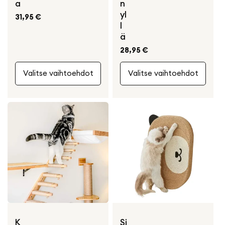
a
n
yl
Normaali
31,95 €
l
hinta
ä
Normaali
28,95 €
hinta
Valitse vaihtoehdot
Valitse vaihtoehdot
K
Si