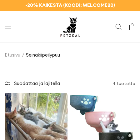
Ohita ja
-20% KAIKESTA (KOODI: WELCOME20)
siirry
sisältöön
Kori
Etusivu
Seinäkiipeilypuu
Suodattaa ja lajitella
4 tuotetta