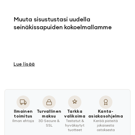
Muuta sisustustasi uudella
seinäkissapuiden
kokoelmallamme
Lue lisää
Ilmainen
Turvallinen
Tarkka
Kanta-
toimitus
maksu
valikoima
asiakasohjelma
Ilman ehtoja
3D Secure &
Testatut &
Kerää pisteitä
SSL
hyväksytyt
jokaisesta
tuotteet
ostoksesta