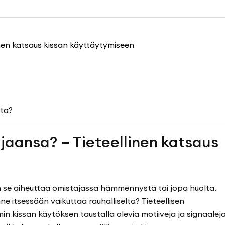
inen katsaus kissan käyttäytymiseen
sta?
jaansa? – Tieteellinen katsaus
in se aiheuttaa omistajassa hämmennystä tai jopa huolta.
nne itsessään vaikuttaa rauhalliselta? Tieteellisen
kissan käytöksen taustalla olevia motiiveja ja signaaleja