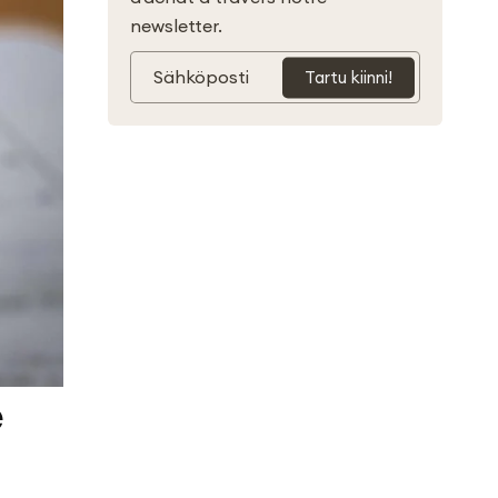
newsletter.
Sähköposti
Tartu kiinni!
e