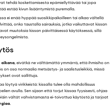
ivat tehdä koskettamisesta epämiellyttävää tai jopa
ittää estää kivun lisääntymistä puremalla.
ssa ei enää hyppää suosikkipaikoilleen tai alkaa vältellä
lvittää, onko taustalla sairauksia, jotka vaikuttavat kissan
vat muutoksia kissan päivittäisessä käytöksessä, sillä
veysongelmista.
äytös
n aikana
, eivätkä ne välttämättä ymmärrä, että ihmisiho on
ös on osa normaalia metsästys- ja saalistusleikkiä, missä
set ovat sallittuja.
a löytyä virikkeistä: kissalla tulee olla mahdollisuus
lien avulla. Sen sijaan että torjut kissaa fyysisesti, ohjaa
Näin vältät vahvistamasta ei-toivottua käytöstä ja tarjoat
ergiaa
.