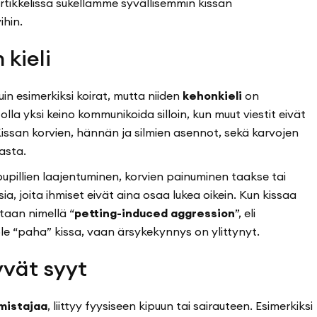
tikkelissa sukellamme syvällisemmin kissan
ihin.
 kieli
uin esimerkiksi koirat, mutta niiden
kehonkieli
on
lla yksi keino kommunikoida silloin, kun muut viestit eivät
Kissan korvien, hännän ja silmien asennot, sekä karvojen
asta.
pupillien laajentuminen, korvien painuminen taakse tai
, joita ihmiset eivät aina osaa lukea oikein. Kun kissaa
utaan nimellä “
petting-induced aggression
”, eli
ole “paha” kissa, vaan ärsykekynnys on ylittynyt.
yvät syyt
mistajaa
, liittyy fyysiseen kipuun tai sairauteen. Esimerkiksi