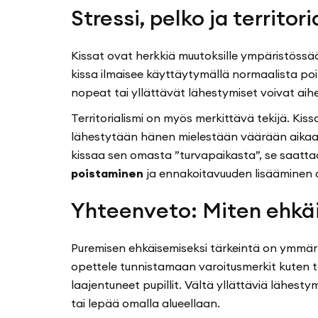
Stressi, pelko ja territor
Kissat ovat herkkiä muutoksille ympäristössään
kissa ilmaisee käyttäytymällä normaalista po
nopeat tai yllättävät lähestymiset voivat aih
Territorialismi on myös merkittävä tekijä. Kiss
lähestytään hänen mielestään väärään aikaan 
kissaa sen omasta ”turvapaikasta”, se saatt
poistaminen
ja ennakoitavuuden lisääminen 
Yhteenveto: Miten ehkäi
Puremisen ehkäisemiseksi tärkeintä on ymmärtä
opettele tunnistamaan varoitusmerkit kuten tä
laajentuneet pupillit. Vältä yllättäviä lähestymis
tai lepää omalla alueellaan.