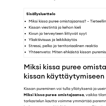
Sisällysluettelo
Miksi kissa puree omistajaansa? – Tieteell
Kissan viestintä ja kehon kieli
Kivun ja terveyteen liittyvät syyt
Yliaktiivisuus ja leikkikäytös
Stressi, pelko ja territoriaalinen reaktio
Yhteenveto: Miten ehkäistä kissan puremi
Miksi kissa puree omista
kissan käyttäytymiseen
Kissan pureminen voi tulla yllätyksenä ja use
Miksi kissa puree omistajaansa
, vaikka tila
tarkastelun kautta voimme ymmärtää paremmin 