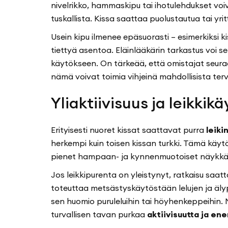
nivelrikko, hammaskipu tai ihotulehdukset vo
tuskallista. Kissa saattaa puolustautua tai yr
Usein kipu ilmenee epäsuorasti – esimerkiksi ki
tiettyä asentoa. Eläinlääkärin tarkastus voi se
käytökseen. On tärkeää, että omistajat seuraa
nämä voivat toimia vihjeinä mahdollisista ter
Yliaktiivisuus ja leikkik
Erityisesti nuoret kissat saattavat purra
leiki
herkempi kuin toisen kissan turkki. Tämä käyt
pienet hampaan- ja kynnenmuotoiset näykkäyk
Jos leikkipurenta on yleistynyt, ratkaisu saatta
toteuttaa metsästyskäytöstään lelujen ja älype
sen huomio puruleluihin tai höyhenkeppeihin. 
turvallisen tavan purkaa
aktiivisuutta ja en