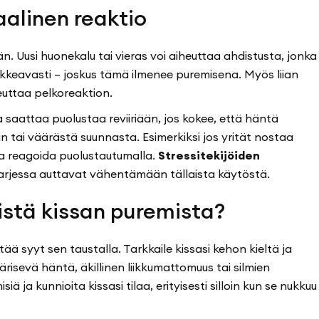
iaalinen reaktio
. Uusi huonekalu tai vieras voi aiheuttaa ahdistusta, jonka
ikkeavasti – joskus tämä ilmenee puremisena. Myös liian
euttaa pelkoreaktion.
a saattaa puolustaa reviiriään, jos kokee, että häntä
tai väärästä suunnasta. Esimerkiksi jos yrität nostaa
aa reagoida puolustautumalla.
Stressitekijöiden
arjessa auttavat vähentämään tällaista käytöstä.
stä kissan puremista?
ä syyt sen taustalla. Tarkkaile kissasi kehon kieltä ja
risevä häntä, äkillinen liikkumattomuus tai silmien
iä ja kunnioita kissasi tilaa, erityisesti silloin kun se nukkuu