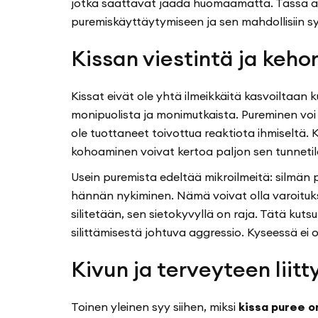
jotka saattavat jäädä huomaamatta. Tässä ar
puremiskäyttäytymiseen ja sen mahdollisiin sy
Kissan viestintä ja kehon
Kissat eivät ole yhtä ilmeikkäitä kasvoiltaan k
monipuolista ja monimutkaista. Pureminen voi o
ole tuottaneet toivottua reaktiota ihmiseltä. 
kohoaminen voivat kertoa paljon sen tunnetil
Usein puremista edeltää mikroilmeitä: silmän 
hännän nykiminen. Nämä voivat olla varoituksia
silitetään, sen sietokyvyllä on raja. Tätä kuts
silittämisestä johtuva aggressio. Kyseessä ei 
Kivun ja terveyteen liitt
Toinen yleinen syy siihen, miksi
kissa puree o