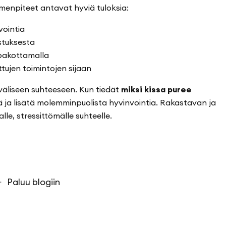
menpiteet antavat hyviä tuloksia:
vointia
stuksesta
pakottamalla
ttujen toimintojen sijaan
väliseen suhteeseen. Kun tiedät
miksi kissa puree
ä ja lisätä molemminpuolista hyvinvointia. Rakastavan ja
le, stressittömälle suhteelle.
Paluu blogiin