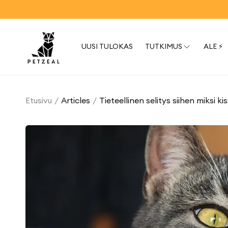
Ohita ja
STA (KOODI: WELCOME20)
siirry
sisältöön
UUSI TULOKAS
TUTKIMUS
ALE ⚡
Etusivu
Articles
Tieteellinen selitys siihen miksi 