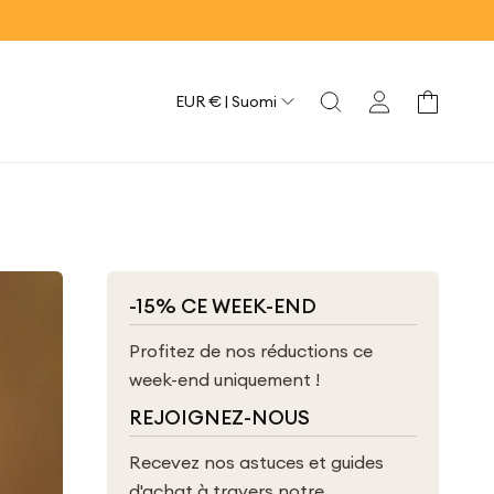
Maa/alu
Yhteys
Kori
EUR € | Suomi
-15% CE WEEK-END
Profitez de nos réductions ce
week-end uniquement !
REJOIGNEZ-NOUS
Recevez nos astuces et guides
d'achat à travers notre