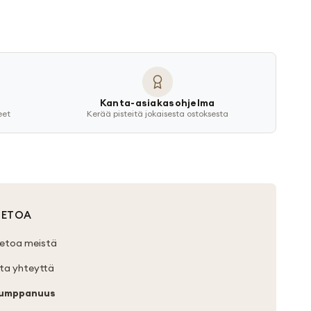
Kanta-asiakasohjelma
eet
Kerää pisteitä jokaisesta ostoksesta
IETOA
ietoa meistä
ta yhteyttä
umppanuus